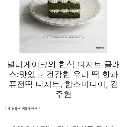
널리케이크의 한식 디저트 클래
스:맛있고 건강한 우리 떡 한과
퓨전떡 디저트, 한스미디어, 김
주현
마마아리케이크키트