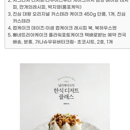
시그니처 디저트:다쿠아즈부터 케이크까지 감성 베이킹 레시
피, 만개의레시피, 박지영(룸포케익)
진심 대왕 오리지널 카스테라 케이크 450g 단품, 1개, 진심
카스테라
컵케이크 데이즈:이샘 컵케이크 레시피 북, 북하우스엔
빠네뜨리아케이크 플라워포토케이크 택배로받는 예약 전국
배송, 분홍, 가나슈우유버터크림- 초코시트, 2호, 1개