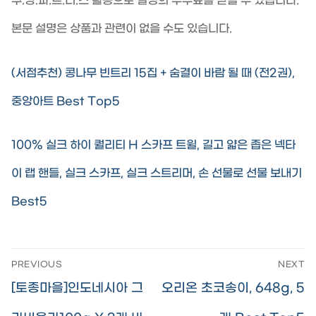
쿠.팡.파.트.너.스 활동으로 일정의 수수료를 받을 수 있습니다.
본문 설명은 상품과 관련이 없을 수도 있습니다.
(서점추천) 콩나무 빈트리 15집 + 숨결이 바람 될 때 (전2권),
중앙아트 Best Top5
100% 실크 하이 퀄리티 H 스카프 트윌, 길고 얇은 좁은 넥타
이 랩 핸들, 실크 스카프, 실크 스트리머, 손 선물로 선물 보내기
Best5
글
PREVIOUS
NEXT
탐
Previous
Next
[토종마을]인도네시아 그
오리온 초코송이, 648g, 5
색
post:
post: