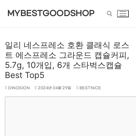
콘
MYBESTGOODSHOP
텐
츠
검색 :
로
일리 네스프레소 호환 클래식 로스
트 에스프레소 그라운드 캡슐커피,
바
5.7g, 10개입, 6개 스타벅스캡슐
로
Best Top5
가
DINOSION
2024년 04월 29일
BESTNICE
기