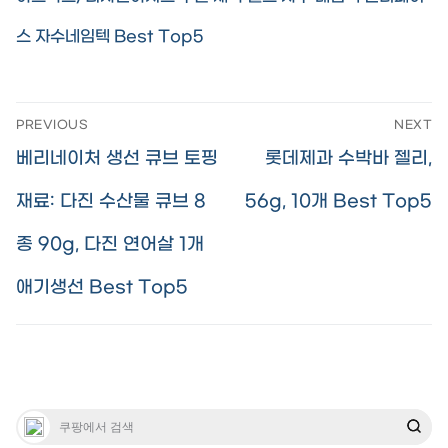
스 자수네임텍 Best Top5
글
PREVIOUS
NEXT
탐
Previous
Next
베리네이처 생선 큐브 토핑
롯데제과 수박바 젤리,
색
post:
post:
재료: 다진 수산물 큐브 8
56g, 10개 Best Top5
종 90g, 다진 연어살 1개
애기생선 Best Top5