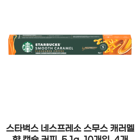
스타벅스 네스프레소 스무스 캐러멜
향 캡슐 커피, 5.1g, 10개입, 4개